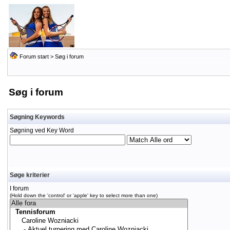
Forum start
> Søg i forum
Søg i forum
Søgning Keywords
Søgning ved Key Word
Søge kriterier
I forum
(Hold down the 'control' or 'apple' key to select more than one)