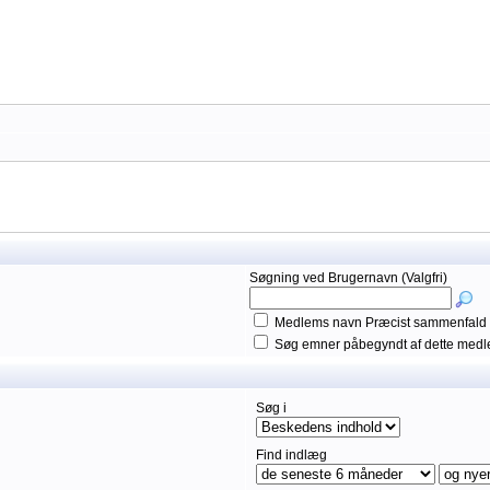
Søgning ved Brugernavn (Valgfri)
Medlems navn Præcist sammenfald
Søg emner påbegyndt af dette med
Søg i
Find indlæg