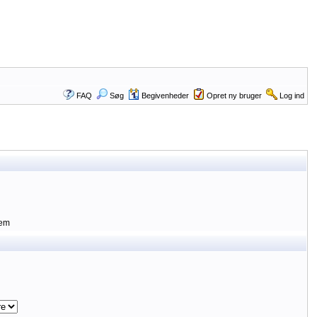
FAQ
Søg
Begivenheder
Opret ny bruger
Log ind
lem