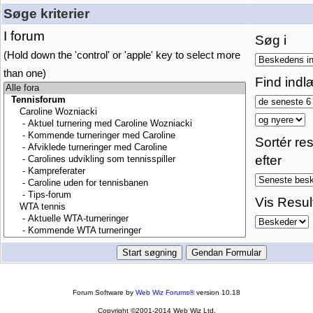
Søge kriterier
I forum
Søg i
(Hold down the 'control' or 'apple' key to select more
than one)
Find indl
Sortér res
efter
Vis Resul
Forum Software by
Web Wiz Forums®
version 10.18
Copyright ©2001-2014 Web Wiz Ltd.