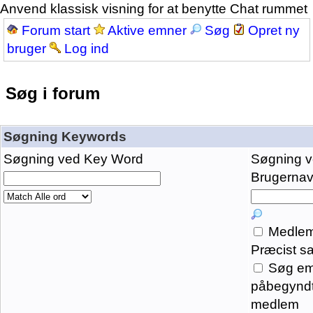
Anvend klassisk visning for at benytte Chat rummet
Forum start
Aktive emner
Søg
Opret ny
bruger
Log ind
Søg i forum
Søgning Keywords
Søgning ved Key Word
Søgning 
Brugernavn
Medlem
Præcist s
Søg em
påbegyndt
medlem