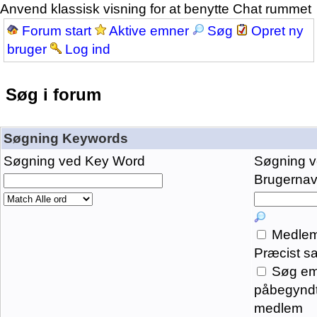
Anvend klassisk visning for at benytte Chat rummet
Forum start
Aktive emner
Søg
Opret ny
bruger
Log ind
Søg i forum
Søgning Keywords
Søgning ved Key Word
Søgning 
Brugernavn
Medlem
Præcist s
Søg em
påbegyndt
medlem