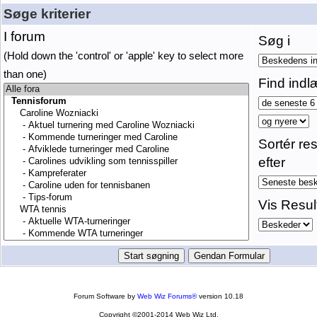
Søge kriterier
I forum
Søg i
(Hold down the 'control' or 'apple' key to select more
than one)
Find indl
Sortér res
efter
Vis Resul
Forum Software by
Web Wiz Forums®
version 10.18
Copyright ©2001-2014 Web Wiz Ltd.