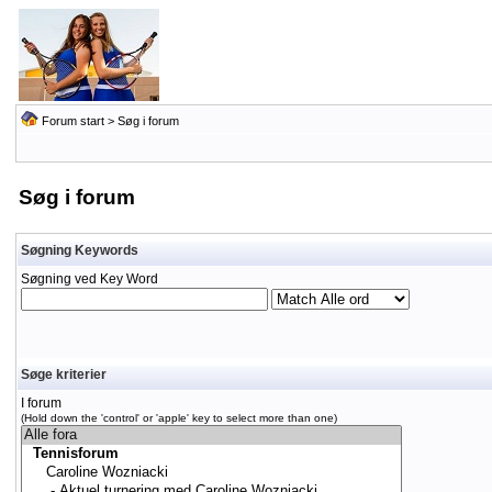
Forum start
> Søg i forum
Søg i forum
Søgning Keywords
Søgning ved Key Word
Søge kriterier
I forum
(Hold down the 'control' or 'apple' key to select more than one)