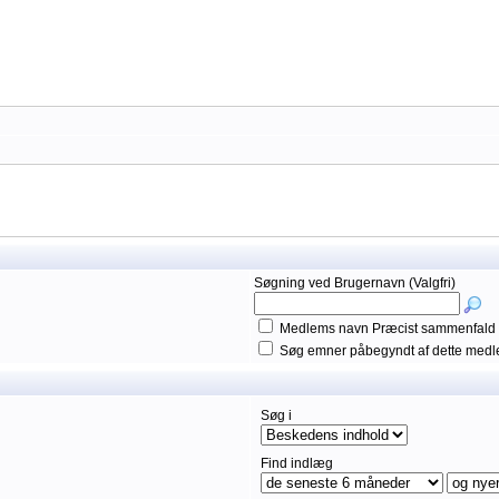
Søgning ved Brugernavn (Valgfri)
Medlems navn Præcist sammenfald
Søg emner påbegyndt af dette med
Søg i
Find indlæg