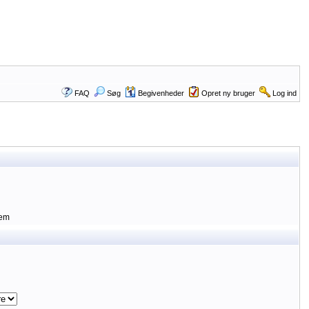
FAQ
Søg
Begivenheder
Opret ny bruger
Log ind
lem