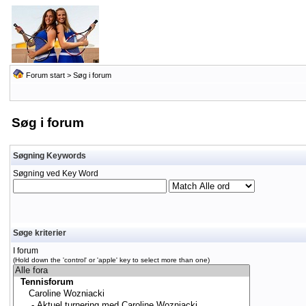
Forum start
> Søg i forum
Søg i forum
Søgning Keywords
Søgning ved Key Word
Søge kriterier
I forum
(Hold down the 'control' or 'apple' key to select more than one)