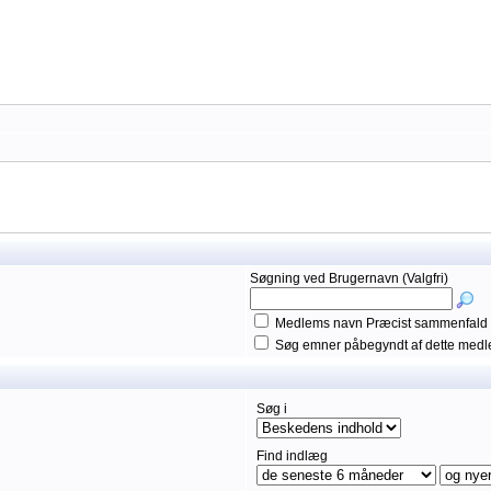
Søgning ved Brugernavn (Valgfri)
Medlems navn Præcist sammenfald
Søg emner påbegyndt af dette med
Søg i
Find indlæg