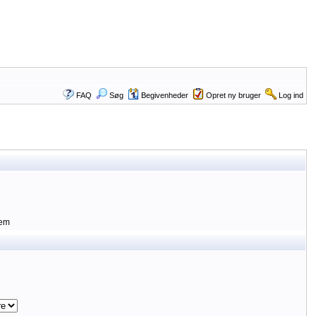
FAQ
Søg
Begivenheder
Opret ny bruger
Log ind
lem