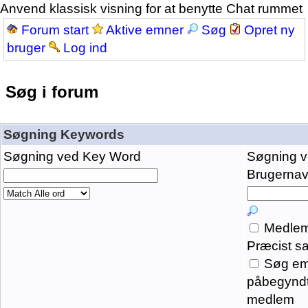
Anvend klassisk visning for at benytte Chat rummet
Forum start
Aktive emner
Søg
Opret ny
bruger
Log ind
Søg i forum
Søgning Keywords
Søgning ved Key Word
Søgning 
Brugernavn
Medlem
Præcist s
Søg em
påbegyndt
medlem