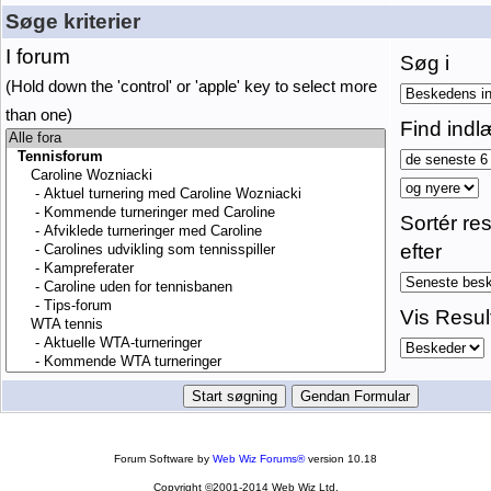
Søge kriterier
I forum
Søg i
(Hold down the 'control' or 'apple' key to select more
than one)
Find indl
Sortér res
efter
Vis Resul
Forum Software by
Web Wiz Forums®
version 10.18
Copyright ©2001-2014 Web Wiz Ltd.