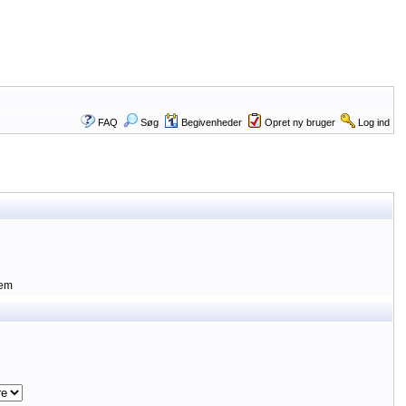
FAQ
Søg
Begivenheder
Opret ny bruger
Log ind
lem