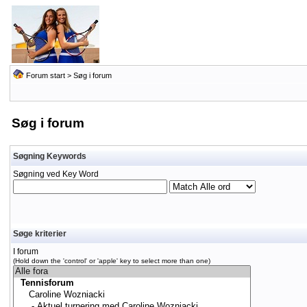
Forum start
> Søg i forum
Søg i forum
Søgning Keywords
Søgning ved Key Word
Søge kriterier
I forum
(Hold down the 'control' or 'apple' key to select more than one)