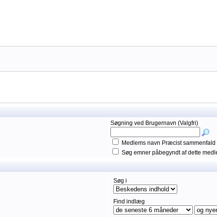
Søgning ved Brugernavn (Valgfri)
Medlems navn Præcist sammenfald
Søg emner påbegyndt af dette med
Søg i
Find indlæg