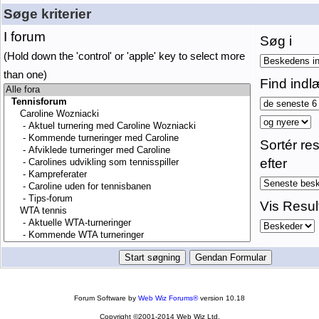
Søge kriterier
I forum
Søg i
(Hold down the 'control' or 'apple' key to select more
than one)
Find indl
Sortér res
efter
Vis Resul
Forum Software by
Web Wiz Forums®
version 10.18
Copyright ©2001-2014 Web Wiz Ltd.