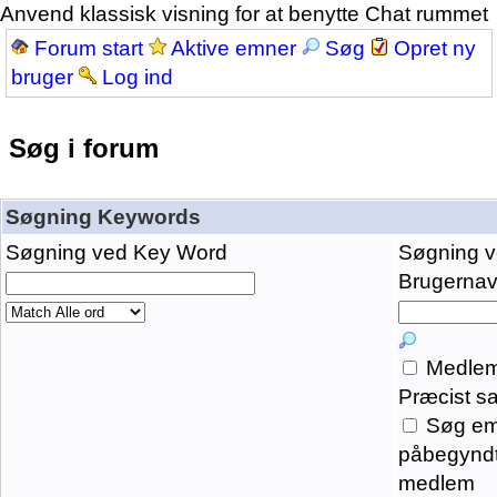
Anvend klassisk visning for at benytte Chat rummet
Forum start
Aktive emner
Søg
Opret ny
bruger
Log ind
Søg i forum
Søgning Keywords
Søgning ved Key Word
Søgning 
Brugernavn
Medlem
Præcist s
Søg em
påbegyndt
medlem