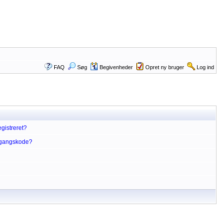
FAQ
Søg
Begivenheder
Opret ny bruger
Log ind
gistreret?
dgangskode?