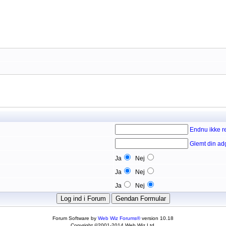
Endnu ikke re
Glemt din a
Ja
Nej
Ja
Nej
Ja
Nej
Forum Software by
Web Wiz Forums®
version 10.18
Copyright ©2001-2014 Web Wiz Ltd.