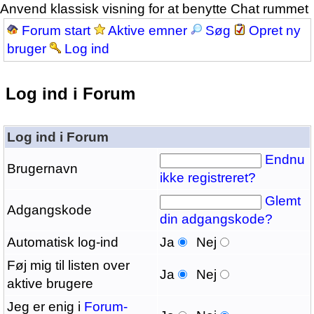
Anvend klassisk visning for at benytte Chat rummet
Forum start
Aktive emner
Søg
Opret ny
bruger
Log ind
Log ind i Forum
Log ind i Forum
Endnu
Brugernavn
ikke registreret?
Glemt
Adgangskode
din adgangskode?
Automatisk log-ind
Ja
Nej
Føj mig til listen over
Ja
Nej
aktive brugere
Jeg er enig i
Forum-