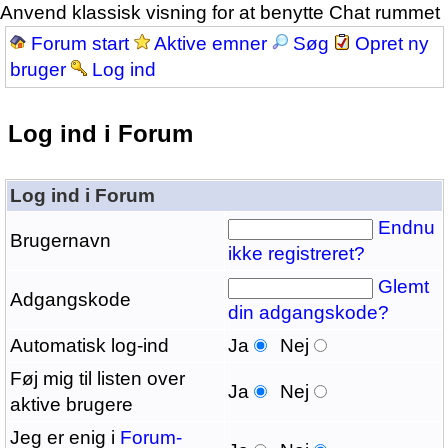
Anvend klassisk visning for at benytte Chat rummet
Forum start
Aktive emner
Søg
Opret ny
bruger
Log ind
Log ind i Forum
Log ind i Forum
Endnu
Brugernavn
ikke registreret?
Glemt
Adgangskode
din adgangskode?
Automatisk log-ind
Ja
Nej
Føj mig til listen over
Ja
Nej
aktive brugere
Jeg er enig i
Forum-