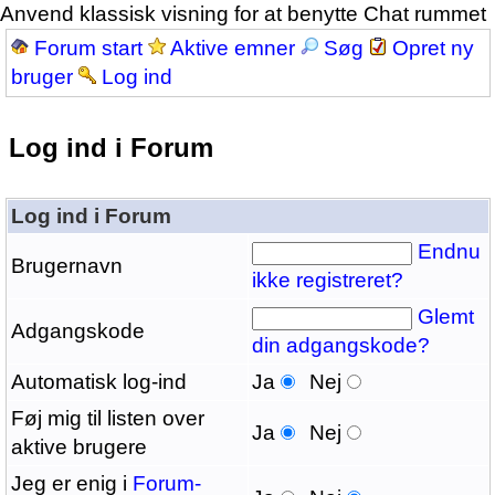
Anvend klassisk visning for at benytte Chat rummet
Forum start
Aktive emner
Søg
Opret ny
bruger
Log ind
Log ind i Forum
Log ind i Forum
Endnu
Brugernavn
ikke registreret?
Glemt
Adgangskode
din adgangskode?
Automatisk log-ind
Ja
Nej
Føj mig til listen over
Ja
Nej
aktive brugere
Jeg er enig i
Forum-