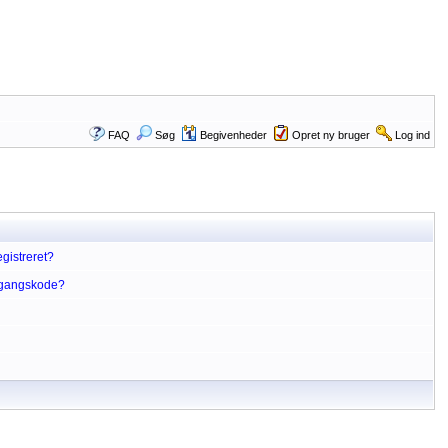
FAQ
Søg
Begivenheder
Opret ny bruger
Log ind
gistreret?
dgangskode?