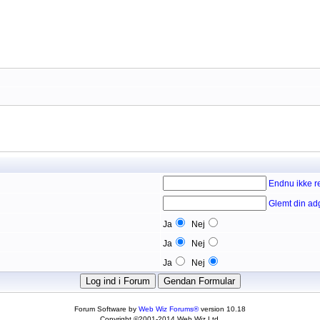
Endnu ikke re
Glemt din a
Ja
Nej
Ja
Nej
Ja
Nej
Forum Software by
Web Wiz Forums®
version 10.18
Copyright ©2001-2014 Web Wiz Ltd.