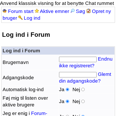
Anvend klassisk visning for at benytte Chat rummet
Forum start
Aktive emner
Søg
Opret ny
bruger
Log ind
Log ind i Forum
Log ind i Forum
Endnu
Brugernavn
ikke registreret?
Glemt
Adgangskode
din adgangskode?
Automatisk log-ind
Ja
Nej
Føj mig til listen over
Ja
Nej
aktive brugere
Jeg er enig i
Forum-