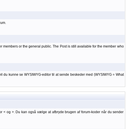
rum.
er members or the general public. The Post is still available for the member who
 til, vil du kunne se WYSIWYG-editor til at sende beskeder med (WYSIWYG = What
or < og >. Du kan også vælge at afbryde brugen af forum-koder når du sender