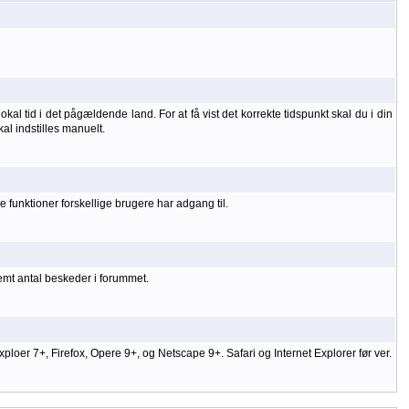
kal tid i det pågældende land. For at få vist det korrekte tidspunkt skal du i din
kal indstilles manuelt.
 funktioner forskellige brugere har adgang til.
temt antal beskeder i forummet.
er 7+, Firefox, Opere 9+, og Netscape 9+. Safari og Internet Explorer før ver.