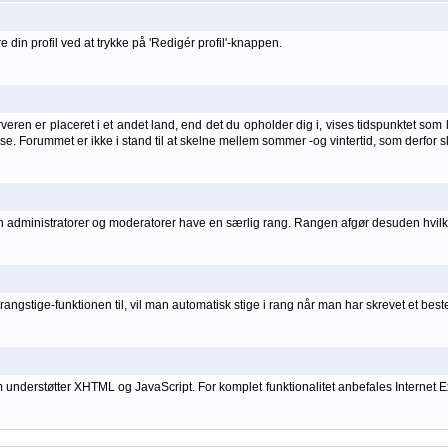
 din profil ved at trykke på 'Redigér profil'-knappen.
ren er placeret i et andet land, end det du opholder dig i, vises tidspunktet som lo
else. Forummet er ikke i stand til at skelne mellem sommer -og vintertid, som derfor s
kan administratorer og moderatorer have en særlig rang. Rangen afgør desuden hvilke
angstige-funktionen til, vil man automatisk stige i rang når man har skrevet et bes
rstøtter XHTML og JavaScript. For komplet funktionalitet anbefales Internet Explo