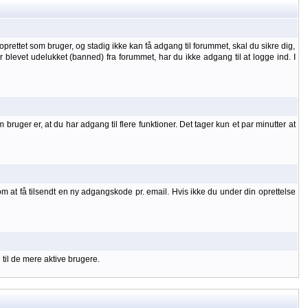
oprettet som bruger, og stadig ikke kan få adgang til forummet, skal du sikre dig,
 er blevet udelukket (banned) fra forummet, har du ikke adgang til at logge ind. I
uger er, at du har adgang til flere funktioner. Det tager kun et par minutter at
om at få tilsendt en ny adgangskode pr. email. Hvis ikke du under din oprettelse
 til de mere aktive brugere.