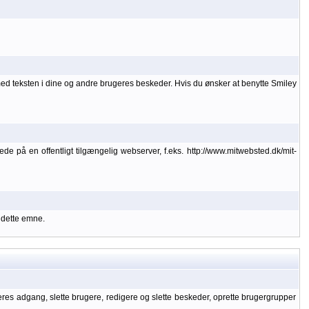
med teksten i dine og andre brugeres beskeder. Hvis du ønsker at benytte Smiley
lede på en offentligt tilgængelig webserver, f.eks. http://www.mitwebsted.dk/mit-
 dette emne.
geres adgang, slette brugere, redigere og slette beskeder, oprette brugergrupper