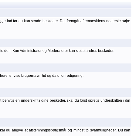
ogge ind før du kan sende beskeder. Det fremgår af emnesidens nederste højre
tte den. Kun Administrator og Moderatorer kan slette andres beskeder.
refter vise brugernavn, tid og dato for redigering.
benytte en underskrift i dine beskeder, skal du først oprette underskriften i din
 skal du angive et afstemningsspørgsmål og mindst to svarmuligheder. Du kan