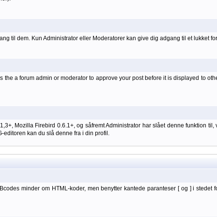
ang til dem. Kun Administrator eller Moderatorer kan give dig adgang til et lukket fo
 the a forum admin or moderator to approve your post before it is displayed to oth
 1,3+, Mozilla Firebird 0.6.1+, og såfremt Administrator har slået denne funktion
itoren kan du slå denne fra i din profil.
BBcodes minder om HTML-koder, men benytter kantede paranteser [ og ] i stedet f