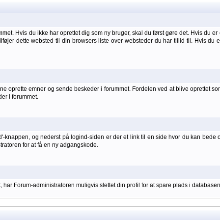
et. Hvis du ikke har oprettet dig som ny bruger, skal du først gøre det. Hvis du er 
ilføjer dette websted til din browsers liste over websteder du har tillid til. Hvis du
 oprette emner og sende beskeder i forummet. Fordelen ved at blive oprettet som br
der i forummet.
d'-knappen, og nederst på logind-siden er der et link til en side hvor du kan bede 
stratoren for at få en ny adgangskode.
har Forum-administratoren muligvis slettet din profil for at spare plads i databasen