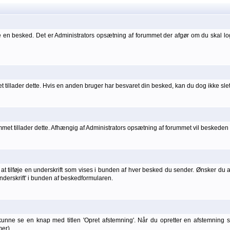
 en besked. Det er Administrators opsætning af forummet der afgør om du skal l
 tillader dette. Hvis en anden bruger har besvaret din besked, kan du dog ikke sle
t tillader dette. Afhængig af Administrators opsætning af forummet vil beskeden he
t tilføje en underskrift som vises i bunden af hver besked du sender. Ønsker du at 
 underskrift' i bunden af beskedformularen.
kunne se en knap med titlen 'Opret afstemning'. Når du opretter en afstemning
er).