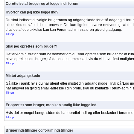
Oprettelse af bruger og at logge ind i forum
Hvorfor kan jeg ikke logge ind?
Du skal indtaste dit valgte brugernavn og adgangskode for at få adgang til forumm
at cookies er slået til i din browser. Det kan ligeledes være nødvendigt, at du t
tilfælde af udelukkelse kan kun Forum-administratoren give dig adgang.
Til top
Skal jeg oprettes som bruger?
Det er Administrator, som bestemmer om du skal oprettes som bruger for at kunne
blive oprettet som bruger, så det er det nemmeste hvis du vil have flest mulighe
Til top
Mistet adgangskode
Gå ikke i panik hvis du har glemt eller mistet din adgangskode. Tryk på 'Log in
har angivet en gyldig email-adresse i din profil, skal du kontakte Forum-admini
Til top
Er oprettet som bruger, men kan stadig ikke logge ind.
Hvis det er meget længe siden du har oprettet indlæg eller beskeder i forummet, 
Til top
Brugerindstillinger og forumindstillinger