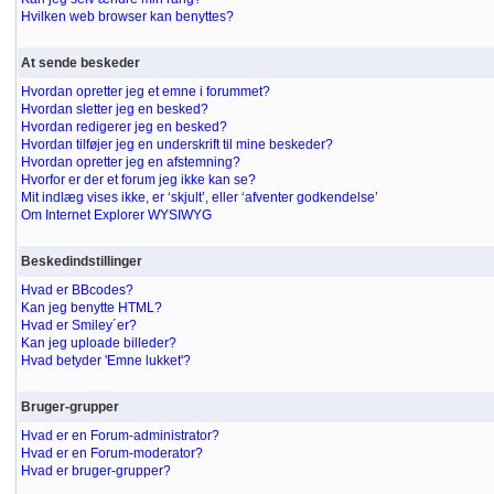
Hvilken web browser kan benyttes?
At sende beskeder
Hvordan opretter jeg et emne i forummet?
Hvordan sletter jeg en besked?
Hvordan redigerer jeg en besked?
Hvordan tilføjer jeg en underskrift til mine beskeder?
Hvordan opretter jeg en afstemning?
Hvorfor er der et forum jeg ikke kan se?
Mit indlæg vises ikke, er ‘skjult’, eller ‘afventer godkendelse’
Om Internet Explorer WYSIWYG
Beskedindstillinger
Hvad er BBcodes?
Kan jeg benytte HTML?
Hvad er Smiley´er?
Kan jeg uploade billeder?
Hvad betyder 'Emne lukket'?
Bruger-grupper
Hvad er en Forum-administrator?
Hvad er en Forum-moderator?
Hvad er bruger-grupper?