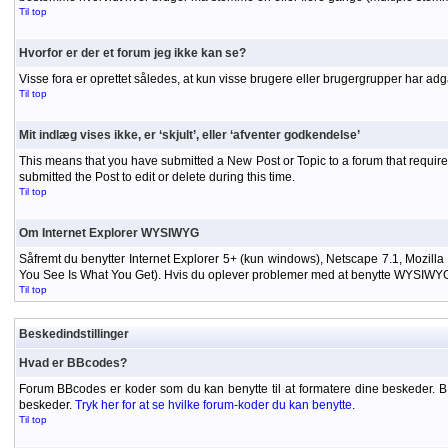
Til top
Hvorfor er der et forum jeg ikke kan se?
Visse fora er oprettet således, at kun visse brugere eller brugergrupper har adg
Til top
Mit indlæg vises ikke, er ‘skjult’, eller ‘afventer godkendelse’
This means that you have submitted a New Post or Topic to a forum that requires
submitted the Post to edit or delete during this time.
Til top
Om Internet Explorer WYSIWYG
Såfremt du benytter Internet Explorer 5+ (kun windows), Netscape 7.1, Mozilla
You See Is What You Get). Hvis du oplever problemer med at benytte WYSIWYG-ed
Til top
Beskedindstillinger
Hvad er BBcodes?
Forum BBcodes er koder som du kan benytte til at formatere dine beskeder. 
beskeder.
Tryk her for at se hvilke forum-koder du kan benytte
.
Til top