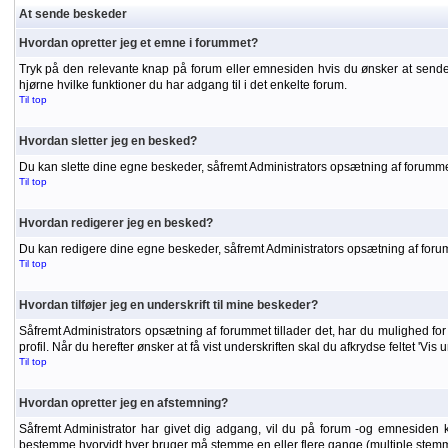
At sende beskeder
Hvordan opretter jeg et emne i forummet?
Tryk på den relevante knap på forum eller emnesiden hvis du ønsker at sende
hjørne hvilke funktioner du har adgang til i det enkelte forum.
Til top
Hvordan sletter jeg en besked?
Du kan slette dine egne beskeder, såfremt Administrators opsætning af forummet
Til top
Hvordan redigerer jeg en besked?
Du kan redigere dine egne beskeder, såfremt Administrators opsætning af forumme
Til top
Hvordan tilføjer jeg en underskrift til mine beskeder?
Såfremt Administrators opsætning af forummet tillader det, har du mulighed for a
profil. Når du herefter ønsker at få vist underskriften skal du afkrydse feltet 'Vis
Til top
Hvordan opretter jeg en afstemning?
Såfremt Administrator har givet dig adgang, vil du på forum -og emnesiden 
bestemme hvorvidt hver bruger må stemme en eller flere gange (multiple stemm