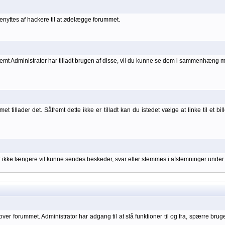
nyttes af hackere til at ødelægge forummet.
åfremt Administrator har tilladt brugen af disse, vil du kunne se dem i sammenhæng 
 tillader det. Såfremt dette ikke er tilladt kan du istedet vælge at linke til et bil
er ikke længere vil kunne sendes beskeder, svar eller stemmes i afstemninger under
over forummet. Administrator har adgang til at slå funktioner til og fra, spærre bru