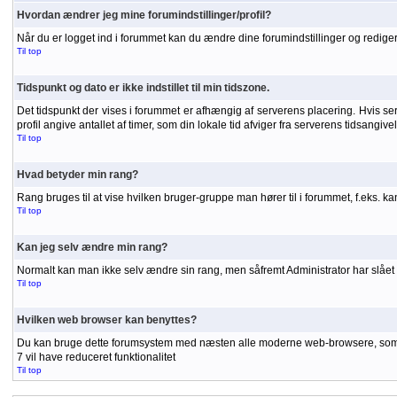
Hvordan ændrer jeg mine forumindstillinger/profil?
Når du er logget ind i forummet kan du ændre dine forumindstillinger og redigere
Til top
Tidspunkt og dato er ikke indstillet til min tidszone.
Det tidspunkt der vises i forummet er afhængig af serverens placering. Hvis serve
profil angive antallet af timer, som din lokale tid afviger fra serverens tidsangiv
Til top
Hvad betyder min rang?
Rang bruges til at vise hvilken bruger-gruppe man hører til i forummet, f.eks. 
Til top
Kan jeg selv ændre min rang?
Normalt kan man ikke selv ændre sin rang, men såfremt Administrator har slået r
Til top
Hvilken web browser kan benyttes?
Du kan bruge dette forumsystem med næsten alle moderne web-browsere, som unde
7 vil have reduceret funktionalitet
Til top