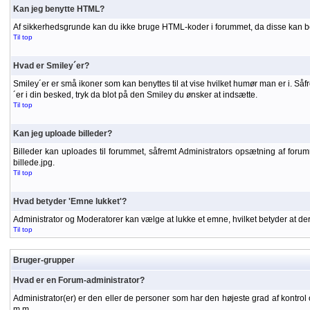
Kan jeg benytte HTML?
Af sikkerhedsgrunde kan du ikke bruge HTML-koder i forummet, da disse kan be
Til top
Hvad er Smiley´er?
Smiley´er er små ikoner som kan benyttes til at vise hvilket humør man er i. S
´er i din besked, tryk da blot på den Smiley du ønsker at indsætte.
Til top
Kan jeg uploade billeder?
Billeder kan uploades til forummet, såfremt Administrators opsætning af forummet
billede.jpg.
Til top
Hvad betyder 'Emne lukket'?
Administrator og Moderatorer kan vælge at lukke et emne, hvilket betyder at d
Til top
Bruger-grupper
Hvad er en Forum-administrator?
Administrator(er) er den eller de personer som har den højeste grad af kontrol 
m.m.