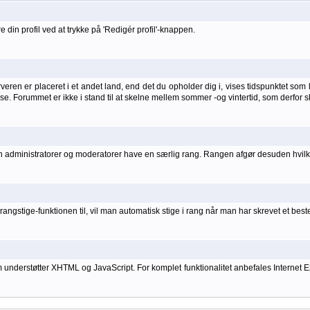
 din profil ved at trykke på 'Redigér profil'-knappen.
ren er placeret i et andet land, end det du opholder dig i, vises tidspunktet som lo
else. Forummet er ikke i stand til at skelne mellem sommer -og vintertid, som derfor s
kan administratorer og moderatorer have en særlig rang. Rangen afgør desuden hvilke
angstige-funktionen til, vil man automatisk stige i rang når man har skrevet et bes
rstøtter XHTML og JavaScript. For komplet funktionalitet anbefales Internet Explo