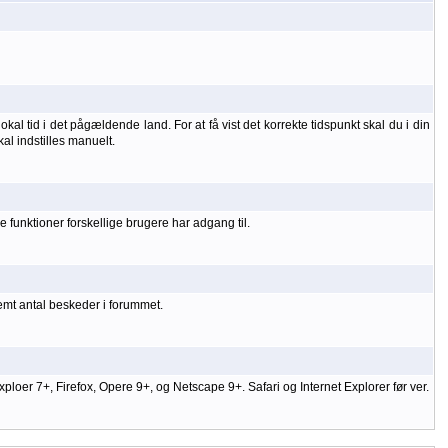
kal tid i det pågældende land. For at få vist det korrekte tidspunkt skal du i din
kal indstilles manuelt.
 funktioner forskellige brugere har adgang til.
temt antal beskeder i forummet.
er 7+, Firefox, Opere 9+, og Netscape 9+. Safari og Internet Explorer før ver.