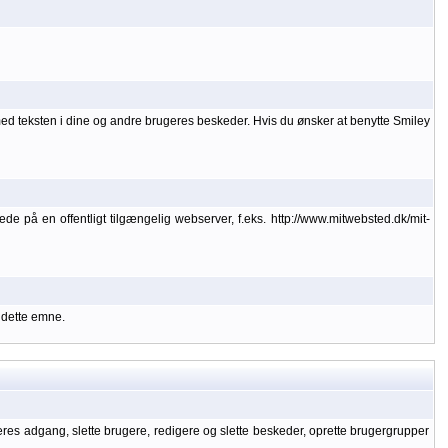
med teksten i dine og andre brugeres beskeder. Hvis du ønsker at benytte Smiley
lede på en offentligt tilgængelig webserver, f.eks. http://www.mitwebsted.dk/mit-
 dette emne.
geres adgang, slette brugere, redigere og slette beskeder, oprette brugergrupper