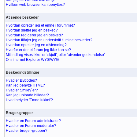
Hvilken web browser kan benyttes?
At sende beskeder
Hvordan opretter jeg et emne i forummet?
Hvordan sletter jeg en besked?
Hvordan redigerer jeg en besked?
Hvordan tilføjer jeg en underskrift til mine beskeder?
Hvordan opretter jeg en afstemning?
Hvorfor er der et forum jeg ikke kan se?
Mit indlæg vises ikke, er ‘skjult’, eller ‘afventer godkendelse’
Om Internet Explorer WYSIWYG
Beskedindstillinger
Hvad er BBcodes?
Kan jeg benytte HTML?
Hvad er Smiley´er?
Kan jeg uploade billeder?
Hvad betyder 'Emne lukket'?
Bruger-grupper
Hvad er en Forum-administrator?
Hvad er en Forum-moderator?
Hvad er bruger-grupper?