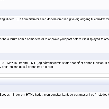
ang til dem. Kun Administrator eller Moderatorer kan give dig adgang til et lukket fo
 the a forum admin or moderator to approve your post before it is displayed to oth
 1,3+, Mozilla Firebird 0.6.1+, og såfremt Administrator har slået denne funktion
itoren kan du slå denne fra i din profil.
BBcodes minder om HTML-koder, men benytter kantede paranteser [ og ] i stedet f