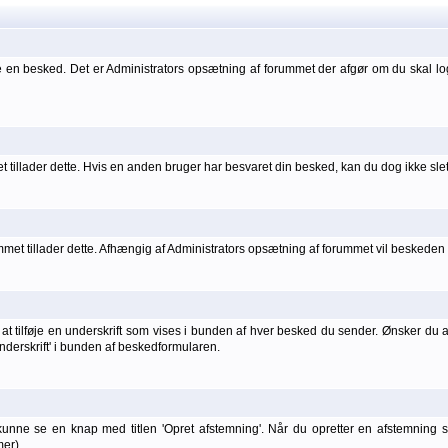
 en besked. Det er Administrators opsætning af forummet der afgør om du skal l
 tillader dette. Hvis en anden bruger har besvaret din besked, kan du dog ikke sle
t tillader dette. Afhængig af Administrators opsætning af forummet vil beskeden he
t tilføje en underskrift som vises i bunden af hver besked du sender. Ønsker du at 
 underskrift' i bunden af beskedformularen.
kunne se en knap med titlen 'Opret afstemning'. Når du opretter en afstemning
er).