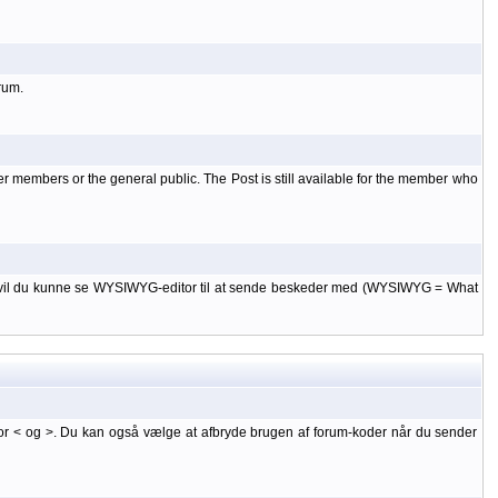
rum.
er members or the general public. The Post is still available for the member who
 til, vil du kunne se WYSIWYG-editor til at sende beskeder med (WYSIWYG = What
or < og >. Du kan også vælge at afbryde brugen af forum-koder når du sender