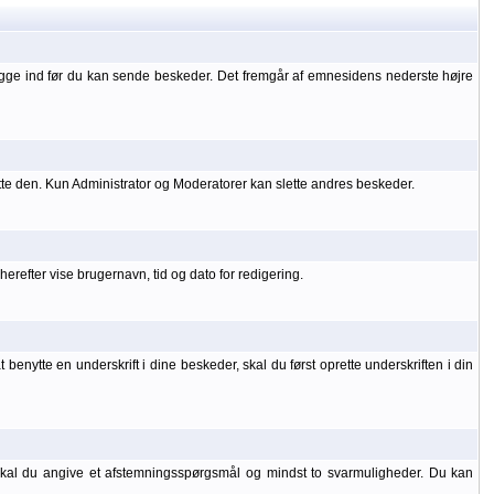
ogge ind før du kan sende beskeder. Det fremgår af emnesidens nederste højre
tte den. Kun Administrator og Moderatorer kan slette andres beskeder.
refter vise brugernavn, tid og dato for redigering.
benytte en underskrift i dine beskeder, skal du først oprette underskriften i din
 skal du angive et afstemningsspørgsmål og mindst to svarmuligheder. Du kan