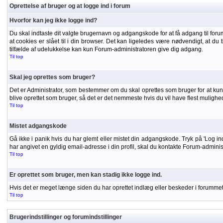
Oprettelse af bruger og at logge ind i forum
Hvorfor kan jeg ikke logge ind?
Du skal indtaste dit valgte brugernavn og adgangskode for at få adgang til forumm
at cookies er slået til i din browser. Det kan ligeledes være nødvendigt, at du t
tilfælde af udelukkelse kan kun Forum-administratoren give dig adgang.
Til top
Skal jeg oprettes som bruger?
Det er Administrator, som bestemmer om du skal oprettes som bruger for at kunne
blive oprettet som bruger, så det er det nemmeste hvis du vil have flest mulighe
Til top
Mistet adgangskode
Gå ikke i panik hvis du har glemt eller mistet din adgangskode. Tryk på 'Log in
har angivet en gyldig email-adresse i din profil, skal du kontakte Forum-admini
Til top
Er oprettet som bruger, men kan stadig ikke logge ind.
Hvis det er meget længe siden du har oprettet indlæg eller beskeder i forummet, 
Til top
Brugerindstillinger og forumindstillinger