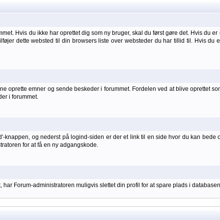
et. Hvis du ikke har oprettet dig som ny bruger, skal du først gøre det. Hvis du er 
ilføjer dette websted til din browsers liste over websteder du har tillid til. Hvis du
 oprette emner og sende beskeder i forummet. Fordelen ved at blive oprettet som br
der i forummet.
d'-knappen, og nederst på logind-siden er der et link til en side hvor du kan bede 
stratoren for at få en ny adgangskode.
har Forum-administratoren muligvis slettet din profil for at spare plads i databasen