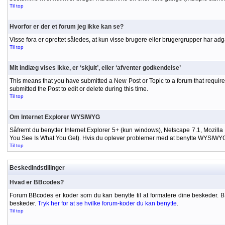
Til top
Hvorfor er der et forum jeg ikke kan se?
Visse fora er oprettet således, at kun visse brugere eller brugergrupper har adg
Til top
Mit indlæg vises ikke, er ‘skjult’, eller ‘afventer godkendelse’
This means that you have submitted a New Post or Topic to a forum that requires
submitted the Post to edit or delete during this time.
Til top
Om Internet Explorer WYSIWYG
Såfremt du benytter Internet Explorer 5+ (kun windows), Netscape 7.1, Mozilla
You See Is What You Get). Hvis du oplever problemer med at benytte WYSIWYG-ed
Til top
Beskedindstillinger
Hvad er BBcodes?
Forum BBcodes er koder som du kan benytte til at formatere dine beskeder. 
beskeder.
Tryk her for at se hvilke forum-koder du kan benytte
.
Til top