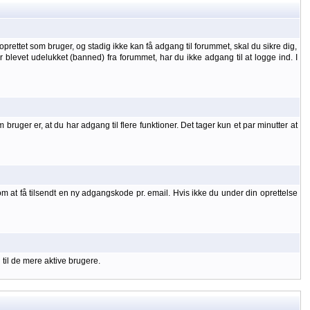
oprettet som bruger, og stadig ikke kan få adgang til forummet, skal du sikre dig,
 er blevet udelukket (banned) fra forummet, har du ikke adgang til at logge ind. I
uger er, at du har adgang til flere funktioner. Det tager kun et par minutter at
om at få tilsendt en ny adgangskode pr. email. Hvis ikke du under din oprettelse
 til de mere aktive brugere.