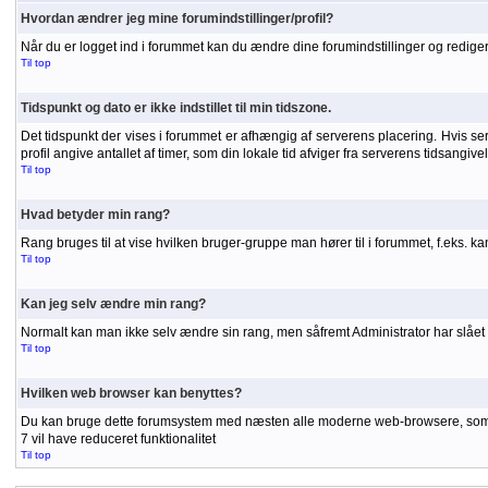
Hvordan ændrer jeg mine forumindstillinger/profil?
Når du er logget ind i forummet kan du ændre dine forumindstillinger og redigere
Til top
Tidspunkt og dato er ikke indstillet til min tidszone.
Det tidspunkt der vises i forummet er afhængig af serverens placering. Hvis serve
profil angive antallet af timer, som din lokale tid afviger fra serverens tidsangiv
Til top
Hvad betyder min rang?
Rang bruges til at vise hvilken bruger-gruppe man hører til i forummet, f.eks. 
Til top
Kan jeg selv ændre min rang?
Normalt kan man ikke selv ændre sin rang, men såfremt Administrator har slået r
Til top
Hvilken web browser kan benyttes?
Du kan bruge dette forumsystem med næsten alle moderne web-browsere, som unde
7 vil have reduceret funktionalitet
Til top