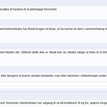
nyttes af hackere til at ødelægge forummet.
åfremt Administrator har tilladt brugen af disse, vil du kunne se dem i sammenhæng 
 tillader det. Såfremt dette ikke er tilladt kan du istedet vælge at linke til et bil
er ikke længere vil kunne sendes beskeder, svar eller stemmes i afstemninger under
over forummet. Administrator har adgang til at slå funktioner til og fra, spærre bru