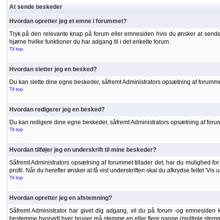
At sende beskeder
Hvordan opretter jeg et emne i forummet?
Tryk på den relevante knap på forum eller emnesiden hvis du ønsker at sende
hjørne hvilke funktioner du har adgang til i det enkelte forum.
Til top
Hvordan sletter jeg en besked?
Du kan slette dine egne beskeder, såfremt Administrators opsætning af forummet
Til top
Hvordan redigerer jeg en besked?
Du kan redigere dine egne beskeder, såfremt Administrators opsætning af forumme
Til top
Hvordan tilføjer jeg en underskrift til mine beskeder?
Såfremt Administrators opsætning af forummet tillader det, har du mulighed for a
profil. Når du herefter ønsker at få vist underskriften skal du afkrydse feltet 'Vis
Til top
Hvordan opretter jeg en afstemning?
Såfremt Administrator har givet dig adgang, vil du på forum -og emnesiden 
bestemme hvorvidt hver bruger må stemme en eller flere gange (multiple stemm