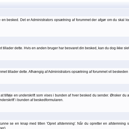
 en besked. Det er Administrators opsætning af forummet der afgør om du skal l
 tillader dette. Hvis en anden bruger har besvaret din besked, kan du dog ikke sle
t tillader dette. Afhængig af Administrators opsætning af forummet vil beskeden he
t tilføje en underskrift som vises i bunden af hver besked du sender. Ønsker du at 
 underskrift' i bunden af beskedformularen.
kunne se en knap med titlen 'Opret afstemning'. Når du opretter en afstemning
er).