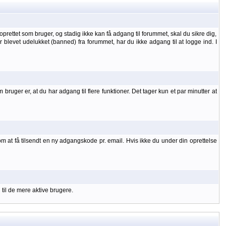
oprettet som bruger, og stadig ikke kan få adgang til forummet, skal du sikre dig,
 er blevet udelukket (banned) fra forummet, har du ikke adgang til at logge ind. I
uger er, at du har adgang til flere funktioner. Det tager kun et par minutter at
om at få tilsendt en ny adgangskode pr. email. Hvis ikke du under din oprettelse
 til de mere aktive brugere.