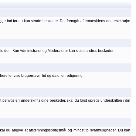
ogge ind før du kan sende beskeder. Det fremgår af emnesidens nederste højre
tte den. Kun Administrator og Moderatorer kan slette andres beskeder.
refter vise brugernavn, tid og dato for redigering.
benytte en underskrift i dine beskeder, skal du først oprette underskriften i din
 skal du angive et afstemningsspørgsmål og mindst to svarmuligheder. Du kan