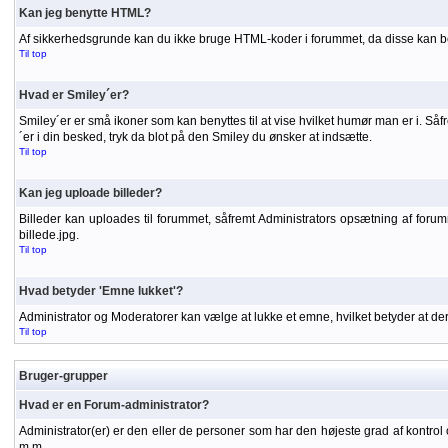
Kan jeg benytte HTML?
Af sikkerhedsgrunde kan du ikke bruge HTML-koder i forummet, da disse kan be
Til top
Hvad er Smiley´er?
Smiley´er er små ikoner som kan benyttes til at vise hvilket humør man er i. S
´er i din besked, tryk da blot på den Smiley du ønsker at indsætte.
Til top
Kan jeg uploade billeder?
Billeder kan uploades til forummet, såfremt Administrators opsætning af forummet
billede.jpg.
Til top
Hvad betyder 'Emne lukket'?
Administrator og Moderatorer kan vælge at lukke et emne, hvilket betyder at d
Til top
Bruger-grupper
Hvad er en Forum-administrator?
Administrator(er) er den eller de personer som har den højeste grad af kontrol 
m.m.