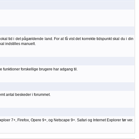
kal tid i det pågældende land. For at få vist det korrekte tidspunkt skal du i din
kal indstilles manuelt.
 funktioner forskellige brugere har adgang til.
temt antal beskeder i forummet.
er 7+, Firefox, Opere 9+, og Netscape 9+. Safari og Internet Explorer før ver.