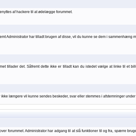
nyttes af hackere til at ødelægge forummet.
åfremt Administrator har tilladt brugen af disse, vil du kunne se dem i sammenhæng 
 tillader det. Såfremt dette ikke er tilladt kan du istedet vælge at linke til et bil
er ikke længere vil kunne sendes beskeder, svar eller stemmes i afstemninger under
over forummet. Administrator har adgang til at slå funktioner til og fra, spærre bru