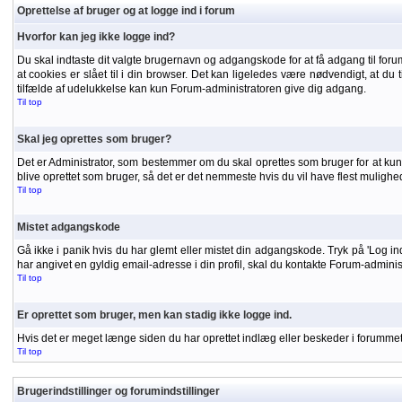
Oprettelse af bruger og at logge ind i forum
Hvorfor kan jeg ikke logge ind?
Du skal indtaste dit valgte brugernavn og adgangskode for at få adgang til forumm
at cookies er slået til i din browser. Det kan ligeledes være nødvendigt, at du t
tilfælde af udelukkelse kan kun Forum-administratoren give dig adgang.
Til top
Skal jeg oprettes som bruger?
Det er Administrator, som bestemmer om du skal oprettes som bruger for at kunne
blive oprettet som bruger, så det er det nemmeste hvis du vil have flest mulighe
Til top
Mistet adgangskode
Gå ikke i panik hvis du har glemt eller mistet din adgangskode. Tryk på 'Log in
har angivet en gyldig email-adresse i din profil, skal du kontakte Forum-admini
Til top
Er oprettet som bruger, men kan stadig ikke logge ind.
Hvis det er meget længe siden du har oprettet indlæg eller beskeder i forummet, 
Til top
Brugerindstillinger og forumindstillinger