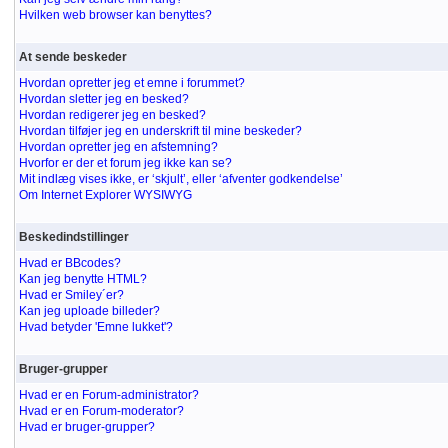
Hvilken web browser kan benyttes?
At sende beskeder
Hvordan opretter jeg et emne i forummet?
Hvordan sletter jeg en besked?
Hvordan redigerer jeg en besked?
Hvordan tilføjer jeg en underskrift til mine beskeder?
Hvordan opretter jeg en afstemning?
Hvorfor er der et forum jeg ikke kan se?
Mit indlæg vises ikke, er ‘skjult’, eller ‘afventer godkendelse’
Om Internet Explorer WYSIWYG
Beskedindstillinger
Hvad er BBcodes?
Kan jeg benytte HTML?
Hvad er Smiley´er?
Kan jeg uploade billeder?
Hvad betyder 'Emne lukket'?
Bruger-grupper
Hvad er en Forum-administrator?
Hvad er en Forum-moderator?
Hvad er bruger-grupper?