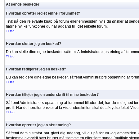
At sende beskeder
Hvordan opretter jeg et emne i forummet?
Tryk på den relevante knap på forum eller emnesiden hvis du ønsker at sende
hjørne hvilke funktioner du har adgang til i det enkelte forum.
Til top
Hvordan sletter jeg en besked?
Du kan slette dine egne beskeder, såfremt Administrators opsætning af forummet
Til top
Hvordan redigerer jeg en besked?
Du kan redigere dine egne beskeder, såfremt Administrators opsætning af forumme
Til top
Hvordan tilføjer jeg en underskrift til mine beskeder?
Såfremt Administrators opsætning af forummet tillader det, har du mulighed for a
profil. Når du herefter ønsker at få vist underskriften skal du afkrydse feltet 'Vis
Til top
Hvordan opretter jeg en afstemning?
Såfremt Administrator har givet dig adgang, vil du på forum -og emnesiden 
bestemme hvorvidt hver bruger må stemme en eller flere gange (multiple stemm