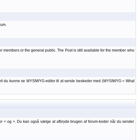
rum.
er members or the general public. The Post is still available for the member who
 til, vil du kunne se WYSIWYG-editor til at sende beskeder med (WYSIWYG = What
or < og >. Du kan også vælge at afbryde brugen af forum-koder når du sender