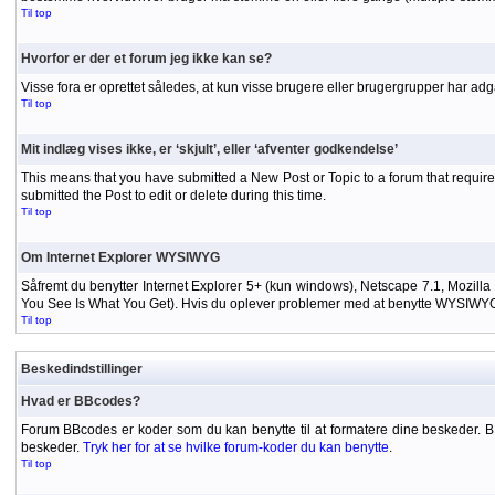
Til top
Hvorfor er der et forum jeg ikke kan se?
Visse fora er oprettet således, at kun visse brugere eller brugergrupper har adg
Til top
Mit indlæg vises ikke, er ‘skjult’, eller ‘afventer godkendelse’
This means that you have submitted a New Post or Topic to a forum that requires
submitted the Post to edit or delete during this time.
Til top
Om Internet Explorer WYSIWYG
Såfremt du benytter Internet Explorer 5+ (kun windows), Netscape 7.1, Mozilla
You See Is What You Get). Hvis du oplever problemer med at benytte WYSIWYG-ed
Til top
Beskedindstillinger
Hvad er BBcodes?
Forum BBcodes er koder som du kan benytte til at formatere dine beskeder. 
beskeder.
Tryk her for at se hvilke forum-koder du kan benytte
.
Til top