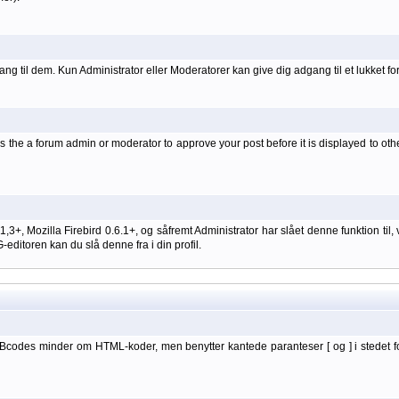
ang til dem. Kun Administrator eller Moderatorer kan give dig adgang til et lukket fo
 the a forum admin or moderator to approve your post before it is displayed to oth
 1,3+, Mozilla Firebird 0.6.1+, og såfremt Administrator har slået denne funktion
itoren kan du slå denne fra i din profil.
BBcodes minder om HTML-koder, men benytter kantede paranteser [ og ] i stedet f