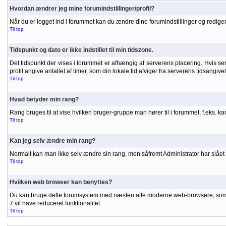
Hvordan ændrer jeg mine forumindstillinger/profil?
Når du er logget ind i forummet kan du ændre dine forumindstillinger og redigere
Til top
Tidspunkt og dato er ikke indstillet til min tidszone.
Det tidspunkt der vises i forummet er afhængig af serverens placering. Hvis serve
profil angive antallet af timer, som din lokale tid afviger fra serverens tidsangiv
Til top
Hvad betyder min rang?
Rang bruges til at vise hvilken bruger-gruppe man hører til i forummet, f.eks. 
Til top
Kan jeg selv ændre min rang?
Normalt kan man ikke selv ændre sin rang, men såfremt Administrator har slået r
Til top
Hvilken web browser kan benyttes?
Du kan bruge dette forumsystem med næsten alle moderne web-browsere, som unde
7 vil have reduceret funktionalitet
Til top