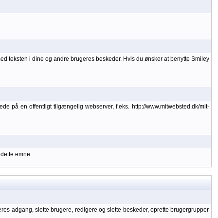
med teksten i dine og andre brugeres beskeder. Hvis du ønsker at benytte Smiley
lede på en offentligt tilgængelig webserver, f.eks. http://www.mitwebsted.dk/mit-
 dette emne.
geres adgang, slette brugere, redigere og slette beskeder, oprette brugergrupper