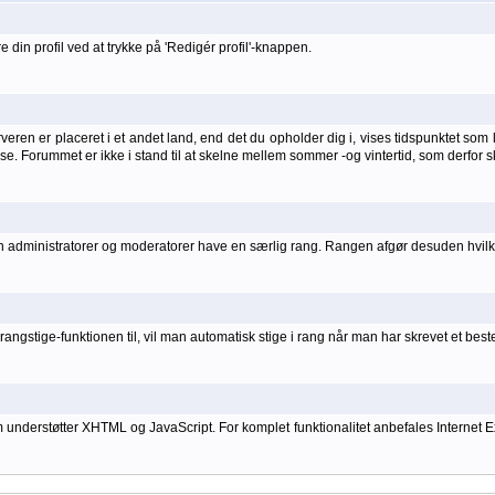
 din profil ved at trykke på 'Redigér profil'-knappen.
ren er placeret i et andet land, end det du opholder dig i, vises tidspunktet som lo
else. Forummet er ikke i stand til at skelne mellem sommer -og vintertid, som derfor s
kan administratorer og moderatorer have en særlig rang. Rangen afgør desuden hvilke
angstige-funktionen til, vil man automatisk stige i rang når man har skrevet et bes
rstøtter XHTML og JavaScript. For komplet funktionalitet anbefales Internet Explo