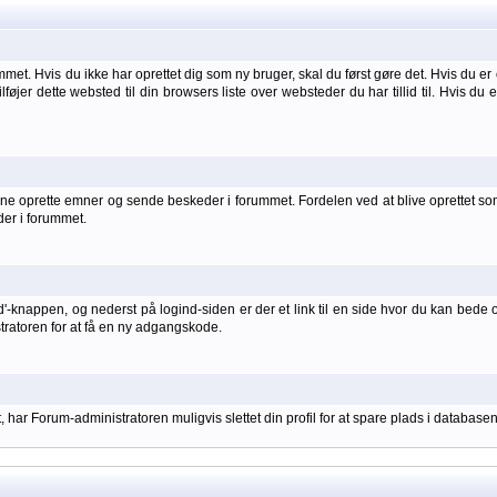
et. Hvis du ikke har oprettet dig som ny bruger, skal du først gøre det. Hvis du er 
ilføjer dette websted til din browsers liste over websteder du har tillid til. Hvis du
 oprette emner og sende beskeder i forummet. Fordelen ved at blive oprettet som br
der i forummet.
d'-knappen, og nederst på logind-siden er der et link til en side hvor du kan bede 
stratoren for at få en ny adgangskode.
har Forum-administratoren muligvis slettet din profil for at spare plads i databasen