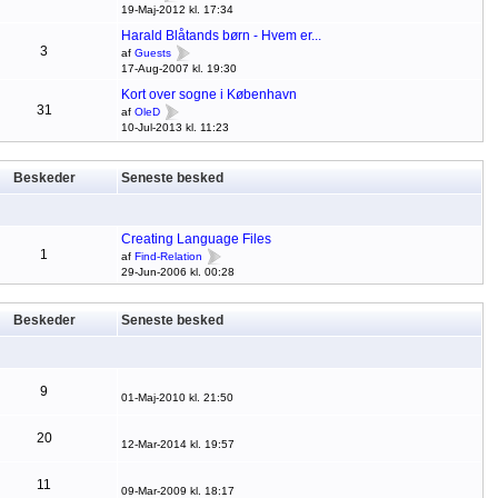
19-Maj-2012 kl. 17:34
Harald Blåtands børn - Hvem er...
3
af
Guests
17-Aug-2007 kl. 19:30
Kort over sogne i København
31
af
OleD
10-Jul-2013 kl. 11:23
Beskeder
Seneste besked
Creating Language Files
1
af
Find-Relation
29-Jun-2006 kl. 00:28
Beskeder
Seneste besked
9
01-Maj-2010 kl. 21:50
20
12-Mar-2014 kl. 19:57
11
09-Mar-2009 kl. 18:17