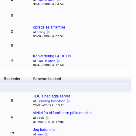
30-Apr-2004 kl. 04:54
0
oprettelse af familie
2
af
boling
05-Okt-2004 kl. 07:54
0
Konvertering GEDCOM
4
af
Find-Relation
09-Apr-2004 kl. 12:59
Beskeder
Seneste besked
TDC’s nedlagte server
8
af
Flemming Svendsen
28-Nov-2009 kl. 13:11
slettet fra et familietræ på internettet...
6
af
troels
31-Mar-2011 kl. 17:06
Jeg leder efter
17
af
janol