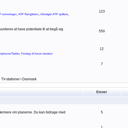
123
,
,
,
P turneringer
ATP Ranglisten
Udvalgte ATP spillere
rderes at have potentiale til at begå sig
550
12
,
artphone/Tablet
Forslag til forum struktur
7
g TV-stationer i Danmark
Emner
 nærmere om planerne. Du kan bidrage med
5
1