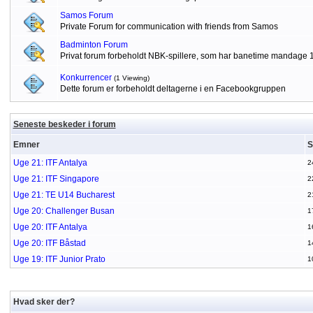
Samos Forum
Private Forum for communication with friends from Samos
Badminton Forum
Privat forum forbeholdt NBK-spillere, som har banetime mandage 
Konkurrencer
(1 Viewing)
Dette forum er forbeholdt deltagerne i en Facebookgruppen
Seneste beskeder i forum
Emner
S
Uge 21: ITF Antalya
2
Uge 21: ITF Singapore
2
Uge 21: TE U14 Bucharest
2
Uge 20: Challenger Busan
1
Uge 20: ITF Antalya
1
Uge 20: ITF Båstad
1
Uge 19: ITF Junior Prato
1
Hvad sker der?