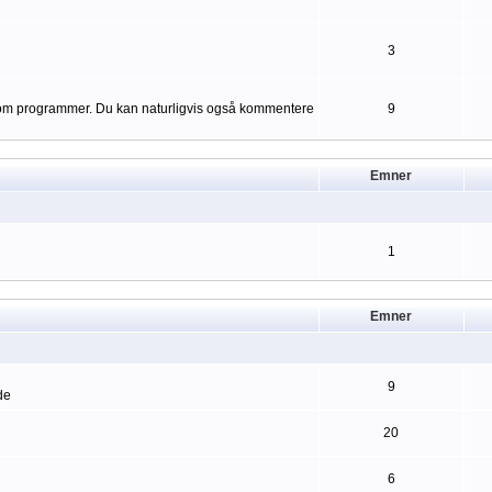
3
er om programmer. Du kan naturligvis også kommentere
9
Emner
1
Emner
9
de
20
6