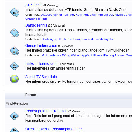
ATP tennis
(8 Viewing)
Information og debat om ATP tennis, Grand Slam og Davis Cup
,
,
Under fora:
Aktuelle ATP turneringer
Kommende ATP turneringer
Afviklede AT
Challenger Tour
Dansk Tennis
(22 Viewing)
Information og debat om Dansk Tennis, herunder om talenter, som vu
internationalt
Under fora:
Challenger, ITF, Tennis Europe med dansk deltagelse
Generel information
(8 Viewing)
Her findes praktiske oplysninger, blandt andet om TV-muligheder
,
Under fora:
Muligheder for TV og Webtv
App's til iPhone/iPad og Android Sm
Links til Tennis sider
(1 Viewing)
Her informeres om andre tennis sider
Aktuel TV Schedule
Her informeres om, hvilke turneringer, der vises på Tennistv.com o
Forum
Find-Relation
Redesign af Find-Relation
(2 Viewing)
Find-Relation er i gang med et komplet redesign. Her informeres
kommentarer og forslag
Offentliggørelse Personoplysninger