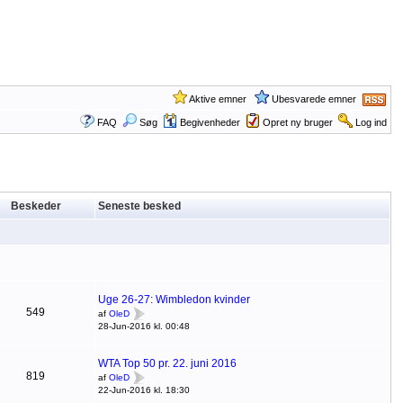
Aktive emner
Ubesvarede emner
FAQ
Søg
Begivenheder
Opret ny bruger
Log ind
Beskeder
Seneste besked
Uge 26-27: Wimbledon kvinder
549
af
OleD
28-Jun-2016 kl. 00:48
WTA Top 50 pr. 22. juni 2016
819
af
OleD
22-Jun-2016 kl. 18:30