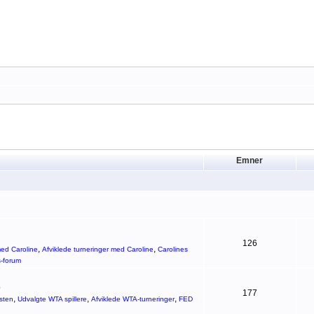
Emner
126
,
,
ed Caroline
Afviklede turneringer med Caroline
Carolines
s-forum
p
177
,
,
,
sten
Udvalgte WTA spillere
Afviklede WTA-turneringer
FED