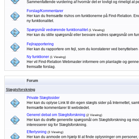
Sammenfattende vurdering af hvornår det er lovligt og rimeligt at p
Forslag/Kommentarer
Her kan du fremsætte ris/ros om funktionerne på Find-Relation. Endv
ny funktionalitet.
Spørgsmål vedrørende funktionalitet
(1 Viewing)
Her kan du stille spørgsmål eller besvare andres spørgsmål om fu
Fejlrapportering
Her kan du rapportere om fejl, som du konstaterer ved benyttelsen 
Ny funktioner
(1 Viewing)
Her vil Find-Relation Webmaster informere om planlagte og gennem
fremsatte forslag.
Forum
Slægtsforskning
Private Slægtssider
Her kan du oplyse Link til din egen slægts sider på Internettet, sa
fremsætte kommentarer til webstedet.
Generel debat om Slægtsforskning
(2 Viewing)
Her kan du drøfte generelle spørgsmål om Slægtsforskning og modta
interesserer sig for Slægtsforskning.
Efterlysning
(3 Viewing)
Her kan du anmode om hjælp til at finde oplysninger om personer, 