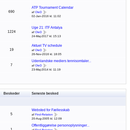
ATP Tournament Calendar
690
af
OleD
02-Jan-2016 kl. 11:02
Uge 21: ITF Antalya
1224
af
OleD
24-Maj-2017 kl. 15:13
Aktuel TV schedule
19
af
OleD
26-Nov-2016 kl. 18:05
Udenlandske mediers tennisomtaler...
7
af
OleD
23-Maj-2014 kl. 11:19
Beskeder
Seneste besked
Websted for Fællesskab
5
af
Find-Relation
20-Aug-2005 kl. 12:09
Offentliggørelse personoplysninger...
1
af
Find-Relation