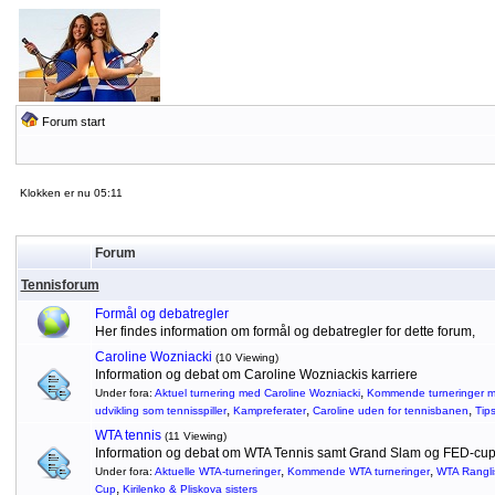
Forum start
Klokken er nu 05:11
Forum
Tennisforum
Formål og debatregler
Her findes information om formål og debatregler for dette forum,
Caroline Wozniacki
(10 Viewing)
Information og debat om Caroline Wozniackis karriere
,
Under fora:
Aktuel turnering med Caroline Wozniacki
Kommende turneringer m
,
,
,
udvikling som tennisspiller
Kampreferater
Caroline uden for tennisbanen
Tip
WTA tennis
(11 Viewing)
Information og debat om WTA Tennis samt Grand Slam og FED-cu
,
,
Under fora:
Aktuelle WTA-turneringer
Kommende WTA turneringer
WTA Rangli
,
Cup
Kirilenko & Pliskova sisters