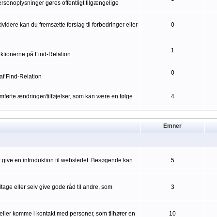
ersonoplysninger gøres offentligt tilgængelige
idere kan du fremsætte forslag til forbedringer eller
0
1
nktionerne på Find-Relation
0
af Find-Relation
førte ændringer/tilføjelser, som kan være en følge
4
Emner
mt give en introduktion til webstedet. Besøgende kan
5
ge eller selv give gode råd til andre, som
3
eller komme i kontakt med personer, som tilhører en
10