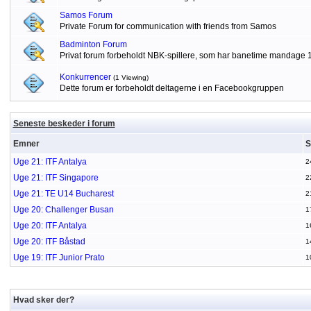
Samos Forum
Private Forum for communication with friends from Samos
Badminton Forum
Privat forum forbeholdt NBK-spillere, som har banetime mandage 
Konkurrencer
(1 Viewing)
Dette forum er forbeholdt deltagerne i en Facebookgruppen
Seneste beskeder i forum
Emner
S
Uge 21: ITF Antalya
2
Uge 21: ITF Singapore
2
Uge 21: TE U14 Bucharest
2
Uge 20: Challenger Busan
1
Uge 20: ITF Antalya
1
Uge 20: ITF Båstad
1
Uge 19: ITF Junior Prato
1
Hvad sker der?