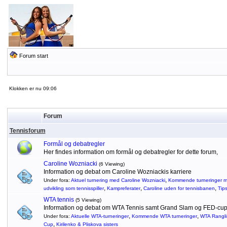
Forum start
Klokken er nu 09:06
Forum
Tennisforum
Formål og debatregler
Her findes information om formål og debatregler for dette forum,
Caroline Wozniacki
(6 Viewing)
Information og debat om Caroline Wozniackis karriere
,
Under fora:
Aktuel turnering med Caroline Wozniacki
Kommende turneringer m
,
,
,
udvikling som tennisspiller
Kampreferater
Caroline uden for tennisbanen
Tip
WTA tennis
(5 Viewing)
Information og debat om WTA Tennis samt Grand Slam og FED-cu
,
,
Under fora:
Aktuelle WTA-turneringer
Kommende WTA turneringer
WTA Rangli
,
Cup
Kirilenko & Pliskova sisters