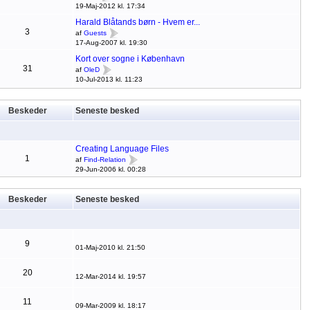
19-Maj-2012 kl. 17:34
Harald Blåtands børn - Hvem er...
3
af
Guests
17-Aug-2007 kl. 19:30
Kort over sogne i København
31
af
OleD
10-Jul-2013 kl. 11:23
Beskeder
Seneste besked
Creating Language Files
1
af
Find-Relation
29-Jun-2006 kl. 00:28
Beskeder
Seneste besked
9
01-Maj-2010 kl. 21:50
20
12-Mar-2014 kl. 19:57
11
09-Mar-2009 kl. 18:17