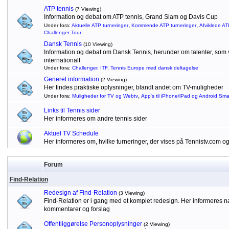
ATP tennis
(7 Viewing)
Information og debat om ATP tennis, Grand Slam og Davis Cup
,
,
Under fora:
Aktuelle ATP turneringer
Kommende ATP turneringer
Afviklede AT
Challenger Tour
Dansk Tennis
(10 Viewing)
Information og debat om Dansk Tennis, herunder om talenter, som vu
internationalt
Under fora:
Challenger, ITF, Tennis Europe med dansk deltagelse
Generel information
(2 Viewing)
Her findes praktiske oplysninger, blandt andet om TV-muligheder
,
Under fora:
Muligheder for TV og Webtv
App's til iPhone/iPad og Android Sm
Links til Tennis sider
Her informeres om andre tennis sider
Aktuel TV Schedule
Her informeres om, hvilke turneringer, der vises på Tennistv.com o
Forum
Find-Relation
Redesign af Find-Relation
(3 Viewing)
Find-Relation er i gang med et komplet redesign. Her informeres
kommentarer og forslag
Offentliggørelse Personoplysninger
(2 Viewing)