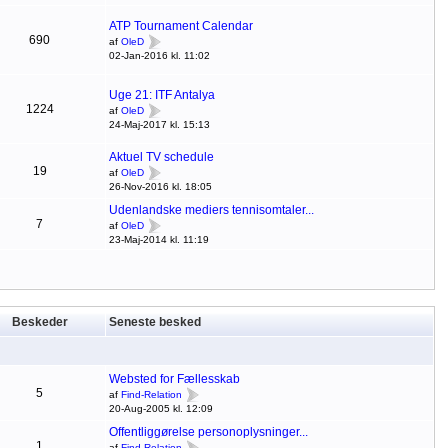
ATP Tournament Calendar
690
af
OleD
02-Jan-2016 kl. 11:02
Uge 21: ITF Antalya
1224
af
OleD
24-Maj-2017 kl. 15:13
Aktuel TV schedule
19
af
OleD
26-Nov-2016 kl. 18:05
Udenlandske mediers tennisomtaler...
7
af
OleD
23-Maj-2014 kl. 11:19
Beskeder
Seneste besked
Websted for Fællesskab
5
af
Find-Relation
20-Aug-2005 kl. 12:09
Offentliggørelse personoplysninger...
1
af
Find-Relation