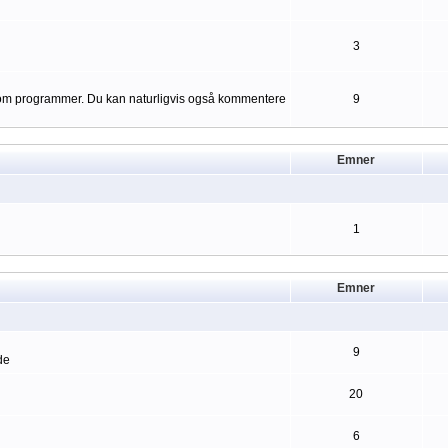
3
er om programmer. Du kan naturligvis også kommentere
9
Emner
1
Emner
9
de
20
6