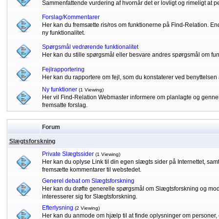
Sammenfattende vurdering af hvornår det er lovligt og rimeligt at p
Forslag/Kommentarer
Her kan du fremsætte ris/ros om funktionerne på Find-Relation. Endv
ny funktionalitet.
Spørgsmål vedrørende funktionalitet
Her kan du stille spørgsmål eller besvare andres spørgsmål om fu
Fejlrapportering
Her kan du rapportere om fejl, som du konstaterer ved benyttelsen 
Ny funktioner
(1 Viewing)
Her vil Find-Relation Webmaster informere om planlagte og gennem
fremsatte forslag.
Forum
Slægtsforskning
Private Slægtssider
(1 Viewing)
Her kan du oplyse Link til din egen slægts sider på Internettet, sa
fremsætte kommentarer til webstedet.
Generel debat om Slægtsforskning
Her kan du drøfte generelle spørgsmål om Slægtsforskning og modta
interesserer sig for Slægtsforskning.
Efterlysning
(2 Viewing)
Her kan du anmode om hjælp til at finde oplysninger om personer, 