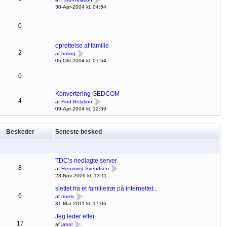
30-Apr-2004 kl. 04:54
0
oprettelse af familie
2
af
boling
05-Okt-2004 kl. 07:54
0
Konvertering GEDCOM
4
af
Find-Relation
09-Apr-2004 kl. 12:59
Beskeder
Seneste besked
TDC’s nedlagte server
8
af
Flemming Svendsen
28-Nov-2009 kl. 13:11
slettet fra et familietræ på internettet...
6
af
troels
31-Mar-2011 kl. 17:06
Jeg leder efter
17
af
janol