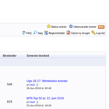
Aktive emner
Ubesvarede emner
FAQ
Søg
Begivenheder
Opret ny bruger
Log ind
Beskeder
Seneste besked
Uge 26-27: Wimbledon kvinder
549
af
OleD
28-Jun-2016 kl. 00:48
WTA Top 50 pr. 22. juni 2016
819
af
OleD
22-Jun-2016 kl. 18:30