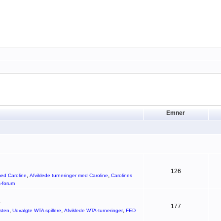
Emner
126
,
,
ed Caroline
Afviklede turneringer med Caroline
Carolines
s-forum
p
177
,
,
,
sten
Udvalgte WTA spillere
Afviklede WTA-turneringer
FED