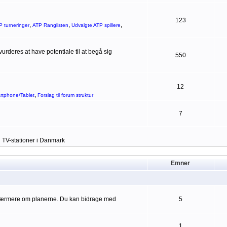
123
,
,
,
P turneringer
ATP Ranglisten
Udvalgte ATP spillere
rderes at have potentiale til at begå sig
550
12
,
artphone/Tablet
Forslag til forum struktur
7
g TV-stationer i Danmark
Emner
 nærmere om planerne. Du kan bidrage med
5
1