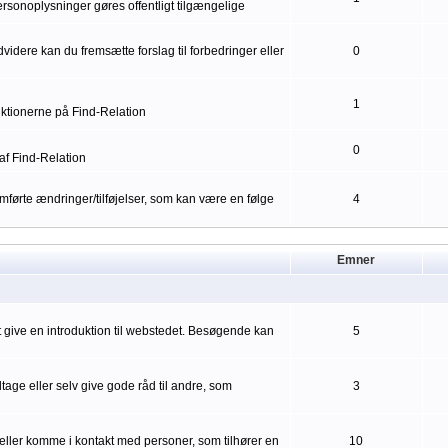
ersonoplysninger gøres offentligt tilgængelige
idere kan du fremsætte forslag til forbedringer eller
0
1
nktionerne på Find-Relation
0
af Find-Relation
førte ændringer/tilføjelser, som kan være en følge
4
Emner
mt give en introduktion til webstedet. Besøgende kan
5
ge eller selv give gode råd til andre, som
3
eller komme i kontakt med personer, som tilhører en
10