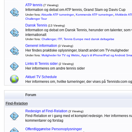
ATP tennis
(7 Viewing)
Information og debat om ATP tennis, Grand Slam og Davis Cup
,
,
Under fora:
Aktuelle ATP turneringer
Kommende ATP turneringer
Afviklede AT
Challenger Tour
Dansk Tennis
(13 Viewing)
Information og debat om Dansk Tennis, herunder om talenter, som vu
internationalt
Under fora:
Challenger, ITF, Tennis Europe med dansk deltagelse
Generel information
(3 Viewing)
Her findes praktiske oplysninger, blandt andet om TV-muligheder
,
Under fora:
Muligheder for TV og Webtv
App's til iPhone/iPad og Android Sm
Links til Tennis sider
(2 Viewing)
Her informeres om andre tennis sider
Aktuel TV Schedule
Her informeres om, hvilke turneringer, der vises på Tennistv.com o
Forum
Find-Relation
Redesign af Find-Relation
(3 Viewing)
Find-Relation er i gang med et komplet redesign. Her informeres
kommentarer og forslag
Offentliggørelse Personoplysninger