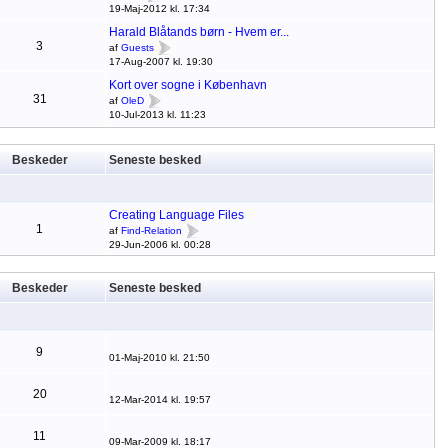
19-Maj-2012 kl. 17:34
Harald Blåtands børn - Hvem er...
3
af
Guests
17-Aug-2007 kl. 19:30
Kort over sogne i København
31
af
OleD
10-Jul-2013 kl. 11:23
Beskeder
Seneste besked
Creating Language Files
1
af
Find-Relation
29-Jun-2006 kl. 00:28
Beskeder
Seneste besked
9
01-Maj-2010 kl. 21:50
20
12-Mar-2014 kl. 19:57
11
09-Mar-2009 kl. 18:17