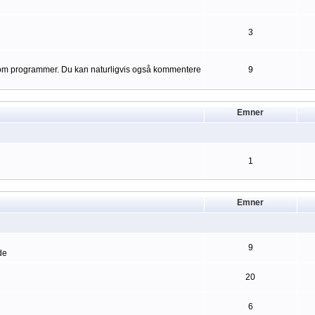
3
er om programmer. Du kan naturligvis også kommentere
9
Emner
1
Emner
9
de
20
6