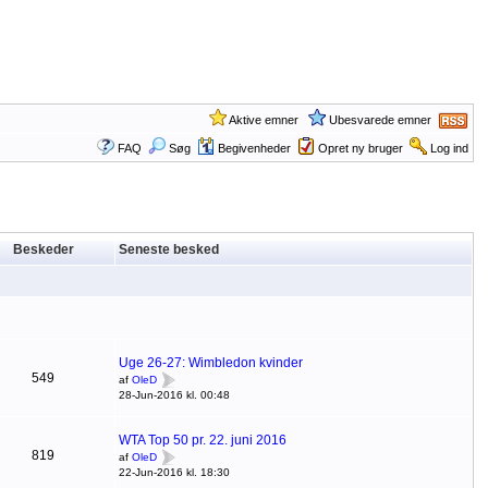
Aktive emner
Ubesvarede emner
FAQ
Søg
Begivenheder
Opret ny bruger
Log ind
Beskeder
Seneste besked
Uge 26-27: Wimbledon kvinder
549
af
OleD
28-Jun-2016 kl. 00:48
WTA Top 50 pr. 22. juni 2016
819
af
OleD
22-Jun-2016 kl. 18:30