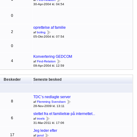
30-Apr-2004 kl. 04:54
0
oprettelse af familie
2
af
boling
05-Okt-2004 kl. 07:54
0
Konvertering GEDCOM
4
af
Find-Relation
09-Apr-2004 kl. 12:59
Beskeder
Seneste besked
TDC’s nedlagte server
8
af
Flemming Svendsen
28-Nov-2009 kl. 13:11
slettet fra et familietræ på internettet...
6
af
troels
31-Mar-2011 kl. 17:06
Jeg leder efter
17
af
janol