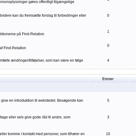
ersonoplysninger gøres offentligt tilgængelige
idere kan du fremsætte forslag til forbedringer eller
0
1
nktionerne på Find-Relation
0
af Find-Relation
førte ændringer/tilføjelser, som kan være en følge
4
Emner
mt give en introduktion til webstedet. Besøgende kan
5
ge eller selv give gode råd til andre, som
3
eller komme i kontakt med personer, som tilhører en
10