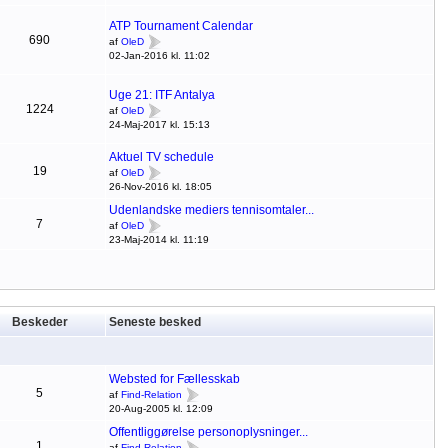
ATP Tournament Calendar
690
af
OleD
02-Jan-2016 kl. 11:02
Uge 21: ITF Antalya
1224
af
OleD
24-Maj-2017 kl. 15:13
Aktuel TV schedule
19
af
OleD
26-Nov-2016 kl. 18:05
Udenlandske mediers tennisomtaler...
7
af
OleD
23-Maj-2014 kl. 11:19
Beskeder
Seneste besked
Websted for Fællesskab
5
af
Find-Relation
20-Aug-2005 kl. 12:09
Offentliggørelse personoplysninger...
1
af
Find-Relation