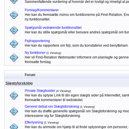
Sammenfattende vurdering af hvornår det er lovligt og rimeligt at p
Forslag/Kommentarer
Her kan du fremsætte ris/ros om funktionerne på Find-Relation. Endv
ny funktionalitet.
Spørgsmål vedrørende funktionalitet
Her kan du stille spørgsmål eller besvare andres spørgsmål om fu
Fejlrapportering
Her kan du rapportere om fejl, som du konstaterer ved benyttelsen 
Ny funktioner
(1 Viewing)
Her vil Find-Relation Webmaster informere om planlagte og gennem
fremsatte forslag.
Forum
Slægtsforskning
Private Slægtssider
(4 Viewing)
Her kan du oplyse Link til din egen slægts sider på Internettet, sa
fremsætte kommentarer til webstedet.
Generel debat om Slægtsforskning
(1 Viewing)
Her kan du drøfte generelle spørgsmål om Slægtsforskning og modta
interesserer sig for Slægtsforskning.
Efterlysning
(1 Viewing)
Her kan du anmode om hjælp til at finde oplysninger om personer, 