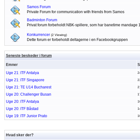
Samos Forum
Private Forum for communication with friends from Samos
Badminton Forum
Privat forum forbeholdt NBK-spillere, som har banetime mandage 
Konkurrencer
(2 Viewing)
Dette forum er forbeholdt deltagerne i en Facebookgruppen
Seneste beskeder i forum
Emner
S
Uge 21: ITF Antalya
2
Uge 21: ITF Singapore
2
Uge 21: TE U14 Bucharest
2
Uge 20: Challenger Busan
1
Uge 20: ITF Antalya
1
Uge 20: ITF Båstad
1
Uge 19: ITF Junior Prato
1
Hvad sker der?