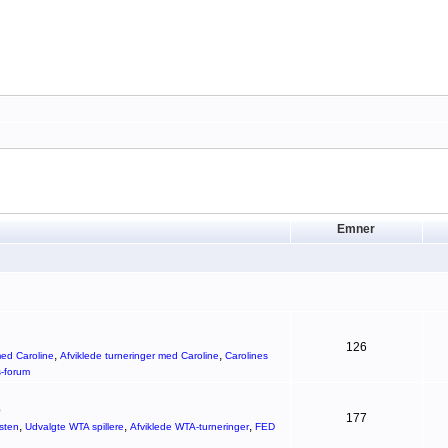
Emner
126
,
,
ed Caroline
Afviklede turneringer med Caroline
Carolines
s-forum
p
177
,
,
,
sten
Udvalgte WTA spillere
Afviklede WTA-turneringer
FED