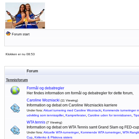
Forum start
Klokken er nu 08:53
Forum
Tennisforum
Formål og debatregler
Her findes information om formål og debatregler for dette forum,
Caroline Wozniacki
(11 Viewing)
Information og debat om Caroline Wozniackis karriere
,
Under fora:
Aktuel turnering med Caroline Wozniacki
Kommende turneringer m
,
,
,
udvikling som tennisspiller
Kampreferater
Caroline uden for tennisbanen
Tip
WTA tennis
(7 Viewing)
Information og debat om WTA Tennis samt Grand Slam og FED-cu
,
,
Under fora:
Aktuelle WTA-turneringer
Kommende WTA turneringer
WTA Rangli
,
Cup
Kirilenko & Pliskova sisters