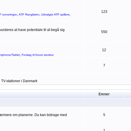
123
,
,
,
P turneringer
ATP Ranglisten
Udvalgte ATP spillere
rderes at have potentiale til at begå sig
550
12
,
artphone/Tablet
Forslag til forum struktur
7
g TV-stationer i Danmark
Emner
 nærmere om planerne. Du kan bidrage med
5
1