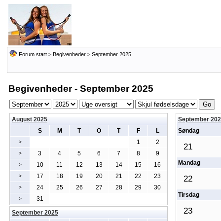
Forum start
>
Begivenheder
> September 2025
Begivenheder - September 2025
August 2025
September 202
S
M
T
O
T
F
L
Søndag
1
2
>
21
3
4
5
6
7
8
9
>
Mandag
10
11
12
13
14
15
16
>
17
18
19
20
21
22
23
>
22
24
25
26
27
28
29
30
>
Tirsdag
31
>
23
September 2025