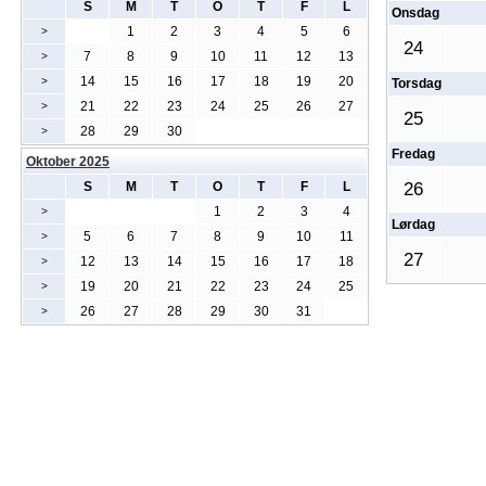
S
M
T
O
T
F
L
Onsdag
1
2
3
4
5
6
>
24
7
8
9
10
11
12
13
>
14
15
16
17
18
19
20
>
Torsdag
21
22
23
24
25
26
27
>
25
28
29
30
>
Fredag
Oktober 2025
S
M
T
O
T
F
L
26
1
2
3
4
>
Lørdag
5
6
7
8
9
10
11
>
27
12
13
14
15
16
17
18
>
19
20
21
22
23
24
25
>
26
27
28
29
30
31
>