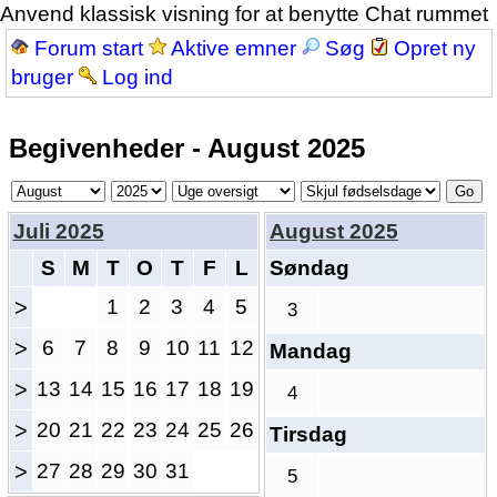
Anvend klassisk visning for at benytte Chat rummet
Forum start
Aktive emner
Søg
Opret ny
bruger
Log ind
Begivenheder - August 2025
Juli 2025
August 2025
S
M
T
O
T
F
L
Søndag
>
1
2
3
4
5
3
>
6
7
8
9
10
11
12
Mandag
>
13
14
15
16
17
18
19
4
>
20
21
22
23
24
25
26
Tirsdag
>
27
28
29
30
31
5