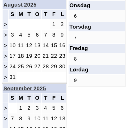
August 2025
Onsdag
S
M
T
O
T
F
L
6
>
1
2
Torsdag
>
3
4
5
6
7
8
9
7
>
10
11
12
13
14
15
16
Fredag
>
17
18
19
20
21
22
23
8
>
24
25
26
27
28
29
30
Lørdag
>
31
9
September 2025
S
M
T
O
T
F
L
>
1
2
3
4
5
6
>
7
8
9
10
11
12
13