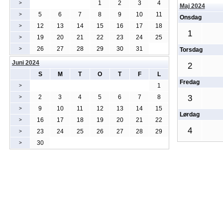
1
2
3
4
>
Maj 2024
5
6
7
8
9
10
11
>
Onsdag
12
13
14
15
16
17
18
>
1
19
20
21
22
23
24
25
>
26
27
28
29
30
31
>
Torsdag
Juni 2024
2
S
M
T
O
T
F
L
Fredag
1
>
2
3
4
5
6
7
8
3
>
9
10
11
12
13
14
15
>
Lørdag
16
17
18
19
20
21
22
>
4
23
24
25
26
27
28
29
>
30
>